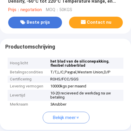
Density, -60°C tot 220°C Temperature Range, en
Excellent Aging Resistance
Prijs：negotation
MOQ：50KGS
Beste prijs
Contact nu
Productomschrijving
,
het blad van de siliconepakking
Hoog licht
flexibel rubberblad
Betalingscondities
T/T,L/C,Paypal,Western Union,D/P
Certificering
ROHS/FCC/SGS
Levering vermogen
10000kgs per maand
10-20 recieveed de werkdag na uw
Levertijd
betaling
Merknaam
3Arubber
Bekijk meer