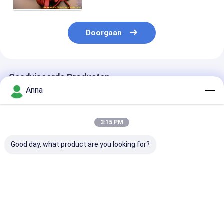
Excellent Aging Resistance
Doorgaan
Geadviseerde Producten
Anna
3:15 PM
Good day, what product are you looking for?
Hittebestendige
Voedselveilige 70
Siliconen
siliconen spons
Shore A
buisextrusie v
extrusie met goede
hittebestendige
voedingskwalit
slijtvastheid en
siliconen strip en
platina-gehar
treksterkte 100-
profiel voor
hoge en lage
Beste prijs
Beste prijs
Beste pri
200psi
afdichtingsdoeleinden
drukbestendig