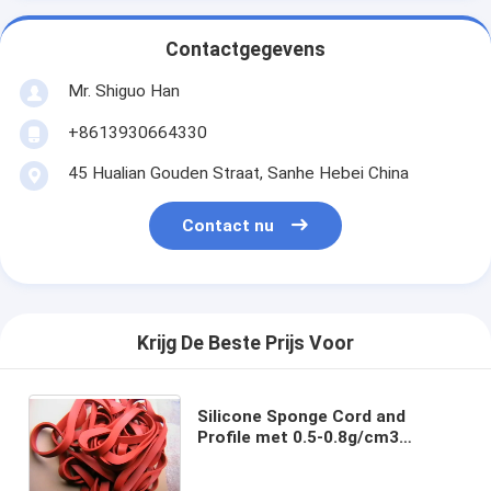
Contactgegevens
Mr. Shiguo Han
+8613930664330
45 Hualian Gouden Straat, Sanhe Hebei China
Contact nu
Krijg De Beste Prijs Voor
Silicone Sponge Cord and
Profile met 0.5-0.8g/cm3
Density, -60°C tot 220°C
Temperature Range, en