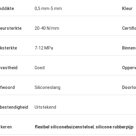
ddikte
0,5 mm-5 mm
Kleur
eursterkte
20-40 N/mm
Certifi
ksterkte
7-12 MPa
Binnen
jtvastheid
Goed
Opperv
efwoord
Siliconeslang
Doorlo
bestendigheid
Uitstekend
keren
flexibel siliconebuizenstelsel
,
silicone rubberpijp