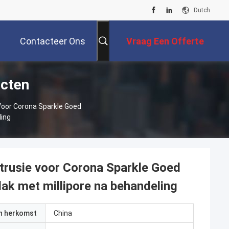
Dutch
Contacteer Ons
Vraag Een Offerte
ucten
Aan
Voor Corona Sparkle Goed
ling
trusie voor Corona Sparkle Goed
lak met millipore na behandeling
an herkomst
China