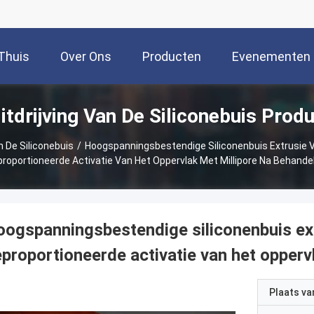
Thuis
Over Ons
Producten
Evenementen
itdrijving Van De Siliconebuis Prod
n De Siliconebuis
/
Hoogspanningsbestendige Siliconenbuis Extrusie 
roportioneerde Activatie Van Het Oppervlak Met Millipore Na Behande
ogspanningsbestendige siliconenbuis ex
proportioneerde activatie van het opperv
Plaats v