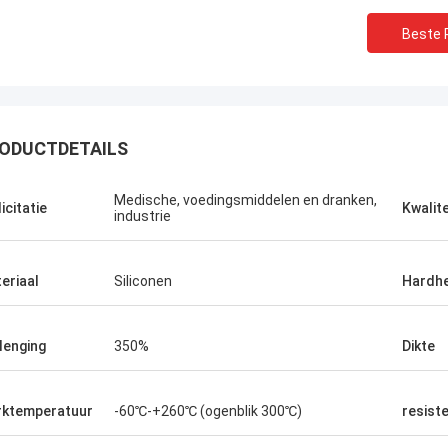
Beste P
ODUCTDETAILS
Medische, voedingsmiddelen en dranken,
icitatie
Kwalite
industrie
eriaal
Siliconen
Hardhe
lenging
350%
Dikte
ktemperatuur
-60℃-+260℃ (ogenblik 300℃)
resist