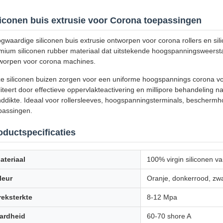
liconen buis extrusie voor Corona toepassingen
gwaardige siliconen buis extrusie ontworpen voor corona rollers en si
mium siliconen rubber materiaal dat uitstekende hoogspanningsweerst
worpen voor corona machines.
e siliconen buizen zorgen voor een uniforme hoogspannings corona vonk
iliteert door effectieve oppervlakteactivering en millipore behandelin
ddikte. Ideaal voor rollersleeves, hoogspanningsterminals, beschermh
passingen.
oductspecificaties
ateriaal
100% virgin siliconen va
leur
Oranje, donkerrood, zwar
reksterkte
8-12 Mpa
ardheid
60-70 shore A