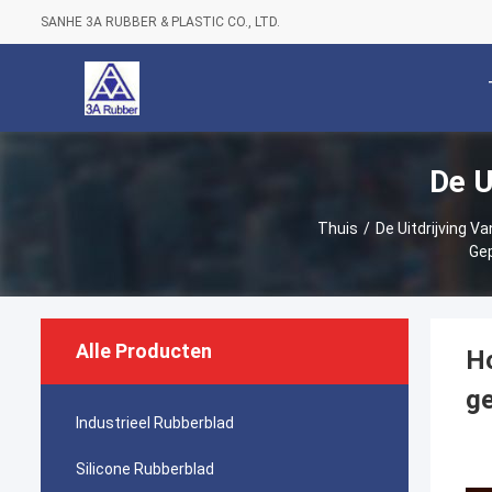
SANHE 3A RUBBER & PLASTIC CO., LTD.
De U
Thuis
/
De Uitdrijving Va
Gep
Alle Producten
Ho
ge
Industrieel Rubberblad
Silicone Rubberblad