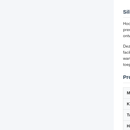
Si
Hoo
pre
ont
Dez
fac
wan
toe
Pr
M
K
T
H