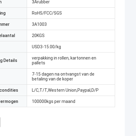
m
3Arubber
ing
RoHS/FCC/SGS
mmer
3A1003
elaantal
20KGS
USD3-15.00/kg
verpakking in rollen, kartonnen en
g Details
pallets
7-15 dagen na ontvangst van de
betaling van de koper
condities
L/C,T/T,Western Union,Paypal,D/P
 vermogen
100000kgs per maand