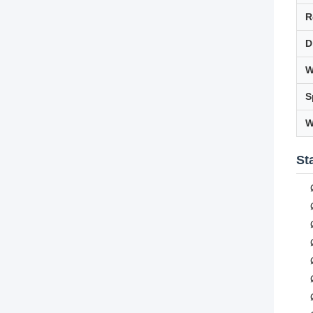
R
D
W
S
W
St