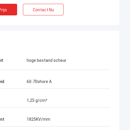
rijs
Contact Nu
it
hoge bestand scheur
id
60-70shore A
1,25 g/cm³
ent
1825KV/mm