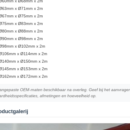
Ø60mm x Ø68mm x 2m
Ø63mm x Ø71mm x 2m
Ø67mm x Ø75mm x 2m
Ø75mm x Ø83mm x 2m
Ø80mm x Ø88mm x 2m
Ø90mm x Ø98mm x 2m
Ø98mm x Ø102mm x 2m
Ø106mm x Ø114mm x 2m
Ø140mm x Ø150mm x 2m
Ø145mm x Ø153mm x 2m
Ø162mm x Ø172mm x 2m
angepaste OEM-maten beschikbaar na overleg. Geef bij het aanvragen va
ardheidsspecificaties, afmetingen en hoeveelheid op.
oductgalerij