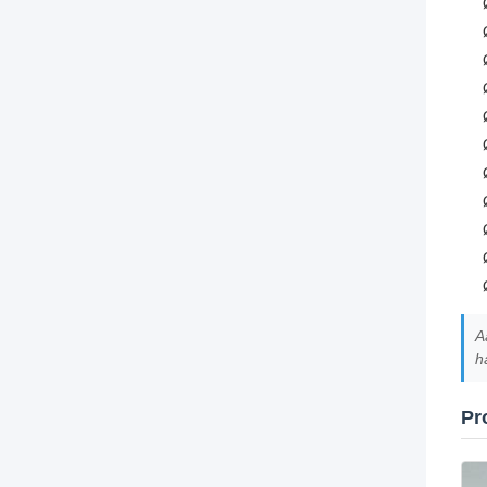
A
h
Pr