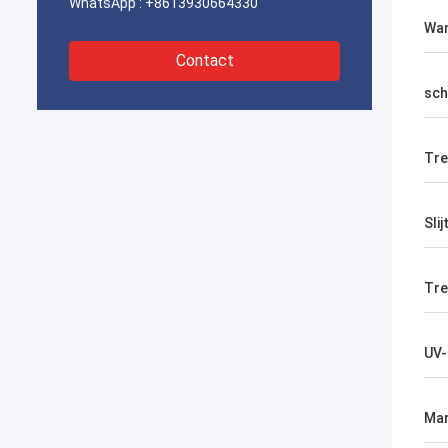
WhatsApp :
+8613930664330
Wan
Contact
sch
Tre
Sli
Tr
UV-
Mar