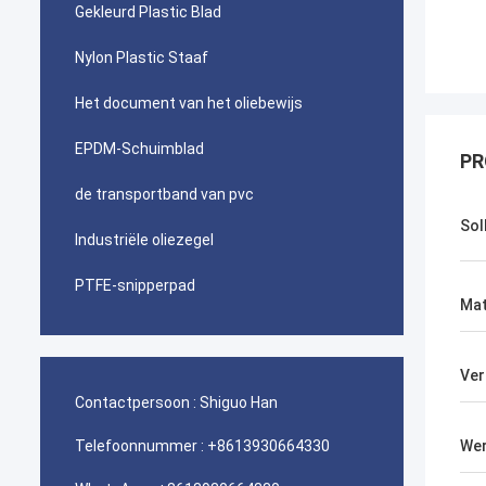
Gekleurd Plastic Blad
Nylon Plastic Staaf
Het document van het oliebewijs
EPDM-Schuimblad
PR
de transportband van pvc
Soll
Industriële oliezegel
PTFE-snipperpad
Mat
Ver
Contactpersoon :
Shiguo Han
Telefoonnummer :
+8613930664330
Wer