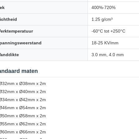
ek
400%-720%
ichtheid
1.25 g/cm³
erktemperatuur
-60°C tot +250°C
panningsweerstand
18-25 KV/mm
anddikte
3.0 mm, 4.0 mm
andaard maten
Ø32mm x Ø38mm x 2m
Ø32mm x Ø40mm x 2m
Ø34mm x Ø42mm x 2m
Ø46mm x Ø54mm x 2m
Ø50mm x Ø58mm x 2m
Ø55mm x Ø62mm x 2m
Ø60mm x Ø66mm x 2m