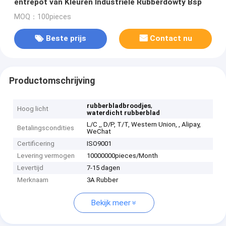
entrepot van Kleuren Industriële Rubberdowty Bsp
MOQ：100pieces
Beste prijs
Contact nu
Productomschrijving
,
rubberbladbroodjes
Hoog licht
waterdicht rubberblad
L/C ,, D/P, T/T, Western Union, , Alipay,
Betalingscondities
WeChat
Certificering
ISO9001
Levering vermogen
10000000pieces/Month
Levertijd
7-15 dagen
Merknaam
3A Rubber
Bekijk meer