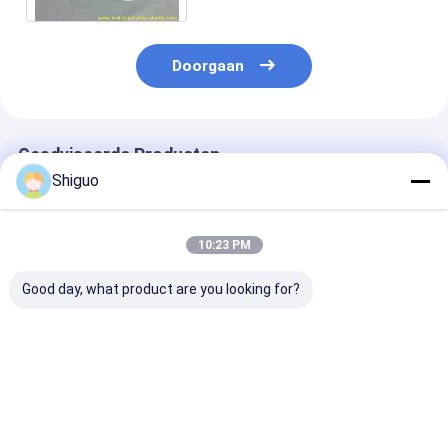
Doorgaan
Geadviseerde Producten
Shiguo
10:23 PM
Good day, what product are you looking for?
1.0mm dik Hypalon
Premium Grade Rood
Hypalon-
rubberen plaat,
Kleur Glatte
stofrubberplaa
chemisch bestendig
Impressie Stof
6.0 mm Dikte v
en UV-bestendig voor
Industrieel Rubber
opblaasbare b
industrieel gebruik
Plaat Natuurlijk Gum
met
Beste prijs
Beste prijs
Beste pri
Gum Plaat
corrosiebeste