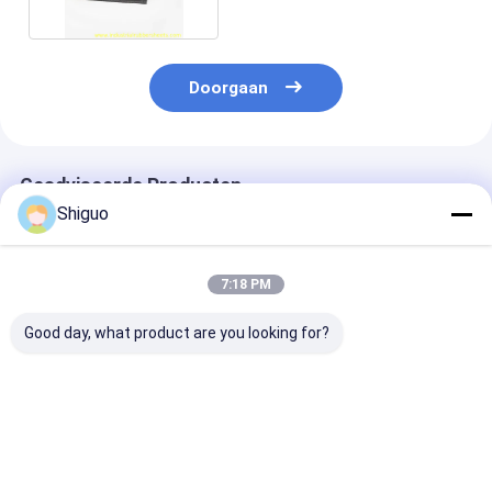
Doorgaan
Geadviseerde Producten
Shiguo
7:18 PM
Good day, what product are you looking for?
Dikte 0,5 mm tot 10
Treksterkte 7.0-
Verlenging 300
mm
12.0Mpa Silicone
720 procent
siliconenrubberplaat
rubberplaat
siliconen rubb
2 mm Duurzaam
Industriële kwaliteit
plaat 3-4 mm d
Flexibel Materiaal
Verscheurbaarheid
Beste prijs
Beste prijs
Beste pri
Dichtheid 1,25-1,50
26-42Nmm