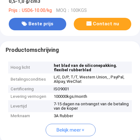
0,5-1,0 g/cm3
Prijs：USD6-10.00/kg
MOQ：100KGS
Beste prijs
Contact nu
Productomschrijving
,
het blad van de siliconepakking
Hoog licht
flexibel rubberblad
L/C, D/P, T/T, Western Union, , PayPal,
Betalingscondities
Alipay, WeChat
Certificering
ISO9001
Levering vermogen
100000kgs/month
7-15 dagen na ontvangst van de betaling
Levertijd
van de koper
Merknaam
3A Rubber
Bekijk meer