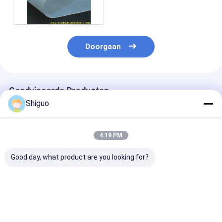
1.2m breed
Doorgaan
Geadviseerde Producten
Shiguo
4:19 PM
Good day, what product are you looking for?
T0,75 mm x B1m x
Siliconen
200 psi trekst
L10m Rode
sponsrubberplaat
geperforeerde
glasvezelstof met
met dubbelzijdige
siliconenfoom
siliconencoating
textieloppervlak en
met dubbele
(Rogers-stijl)
10-30 Shore A
afdrukstofopp
Beste prijs
Beste prijs
Beste pri