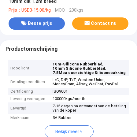
10mm dik 1.2m breed
Prijs：USD3-15.00/kg
MOQ：200kgs
Beste prijs
Contact nu
Productomschrijving
,
10m-Silicone Rubberblad
Hoog licht
,
10mm Silicone Rubberblad
7.5Mpa doorzichtige Siliconepakking
L/C, D/P, T/T, Western Union,
Betalingscondities
MoneyGram, Alipay, WeChat, PayPal
Certificering
ISO9001
Levering vermogen
100000kgs/month
7-15 dagen na ontvangst van de betaling
Levertijd
van de koper
Merknaam
3A Rubber
Bekijk meer