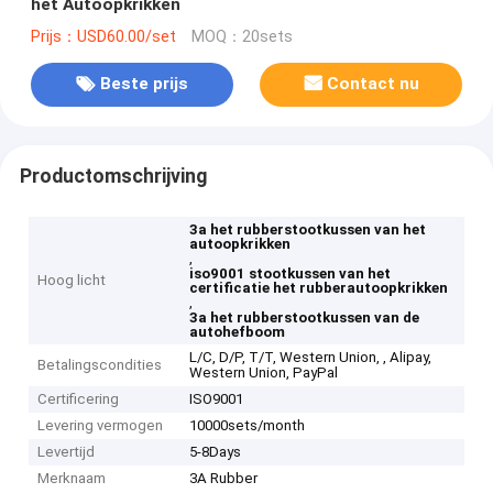
het Autoopkrikken
Prijs：USD60.00/set
MOQ：20sets
Beste prijs
Contact nu
Productomschrijving
3a het rubberstootkussen van het
autoopkrikken
,
iso9001 stootkussen van het
Hoog licht
certificatie het rubberautoopkrikken
,
3a het rubberstootkussen van de
autohefboom
L/C, D/P, T/T, Western Union, , Alipay,
Betalingscondities
Western Union, PayPal
Certificering
ISO9001
Levering vermogen
10000sets/month
Levertijd
5-8Days
Merknaam
3A Rubber