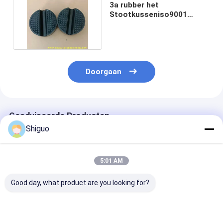
3a rubber het
Stootkusseniso9001
Certificatie van het
Autoopkrikken
Doorgaan
Geadviseerde Producten
Shiguo
5:01 AM
Good day, what product are you looking for?
Industriële kwaliteit
Schokbevestigingen
Industriële kwa
SBR + NR +
van industrieel
zwarte TC-FF