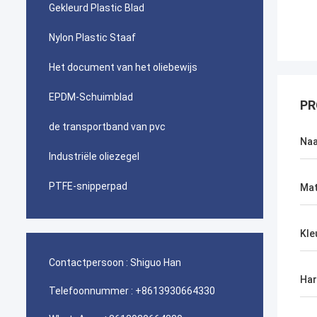
Gekleurd Plastic Blad
Nylon Plastic Staaf
Het document van het oliebewijs
EPDM-Schuimblad
PR
de transportband van pvc
Na
Industriële oliezegel
PTFE-snipperpad
Mat
Kle
Contactpersoon :
Shiguo Han
Har
Telefoonnummer :
+8613930664330