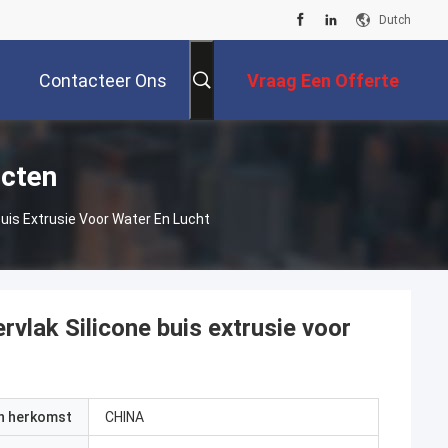
Dutch
Contacteer Ons
Vraag Een Offerte
Aan
ucten
uis Extrusie Voor Water En Lucht
vlak Silicone buis extrusie voor
an herkomst
CHINA