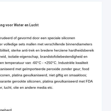
ang voor Water en Lucht
ëxtrudeerd of gevormd door een speciale siliconen
 volledige sets mallen met verschillende binnendiameters
iliteit, sterke anti-trek en bredere herziene hardheidsbereik
id, isolatie-eigenschap, brandstofoliebestendigheid en
en temperatuur van -60°C - +250°C. Industriële kwaliteit
lkaniseerd met geïmporteerde peroxide zonder geur; food
conen, platina gevulkaniseerd, niet giftig en smaakloos;
sparante gerookte siliconen, platina gevulkaniseerd met FDA
r, lucht, olie en andere media etc.
itgehard