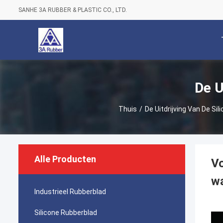
SANHE 3A RUBBER & PLASTIC CO., LTD.
De U
Thuis
/
De Uitdrijving Van De Sil
Alle Producten
Vo
wa
Industrieel Rubberblad
Silicone Rubberblad