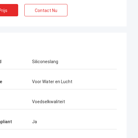
rijs
Contact Nu
d
Siliconeslang
ie
Voor Water en Lucht
Voedselkwaliteit
pliant
Ja