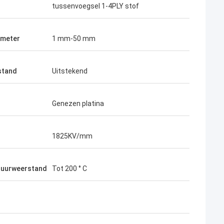
tussenvoegsel 1-4PLY stof
ameter
1 mm-50 mm
stand
Uitstekend
Genezen platina
1825KV/mm
uurweerstand
Tot 200 ° C