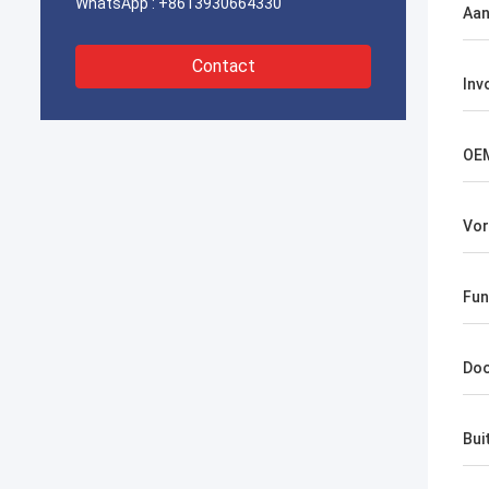
WhatsApp :
+8613930664330
Aan
Contact
Inv
OE
Vo
Fun
Doo
Bui