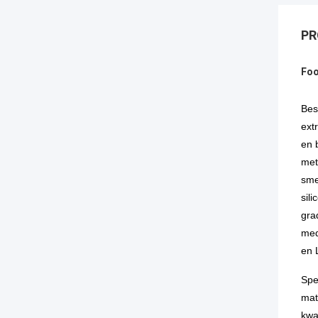
PR
Foo
Bes
ext
en 
met
sme
sil
gra
med
en 
Spec
mat
kwa