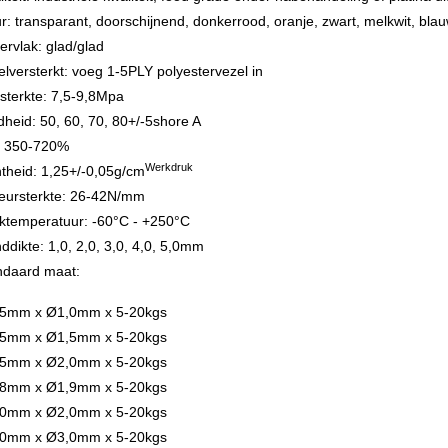
ur: transparant, doorschijnend, donkerrood, oranje, zwart, melkwit, blauw
ervlak: glad/glad
elversterkt: voeg 1-5PLY polyestervezel in
ksterkte: 7,5-9,8Mpa
dheid: 50, 60, 70, 80+/-5shore A
: 350-720%
Werkdruk
htheid: 1,25+/-0,05g/cm
eursterkte: 26-42N/mm
ktemperatuur: -60°C - +250°C
ddikte: 1,0, 2,0, 3,0, 4,0, 5,0mm
ndaard maat:
5mm x Ø1,0mm x 5-20kgs
5mm x Ø1,5mm x 5-20kgs
5mm x Ø2,0mm x 5-20kgs
8mm x Ø1,9mm x 5-20kgs
0mm x Ø2,0mm x 5-20kgs
0mm x Ø3,0mm x 5-20kgs