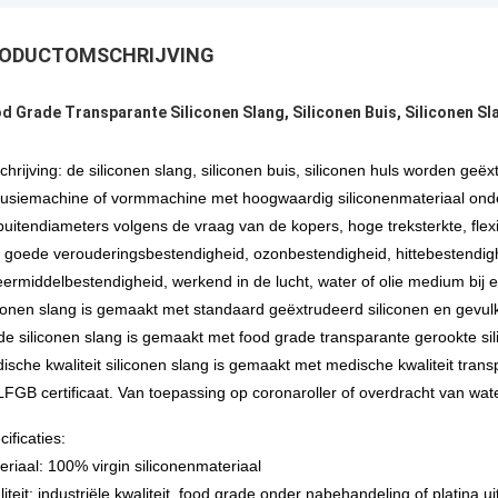
ODUCTOMSCHRIJVING
d Grade Transparante Siliconen Slang, Siliconen Buis, Siliconen Sl
chrijving: de siliconen slang, siliconen buis, siliconen huls worden ge
rusiemachine of vormmachine met hoogwaardig siliconenmateriaal onder
buitendiameters volgens de vraag van de kopers, hoge treksterkte, flexib
 goede verouderingsbestendigheid, ozonbestendigheid, hittebestendighe
ermiddelbestendigheid, werkend in de lucht, water of olie medium bij e
iconen slang is gemaakt met standaard geëxtrudeerd siliconen en gevu
de siliconen slang is gemaakt met food grade transparante gerookte sili
ische kwaliteit siliconen slang is gemaakt met medische kwaliteit tran
LFGB certificaat. Van toepassing op coronaroller of overdracht van wate
ificaties:
eriaal: 100% virgin siliconenmateriaal
liteit: industriële kwaliteit, food grade onder nabehandeling of platina u