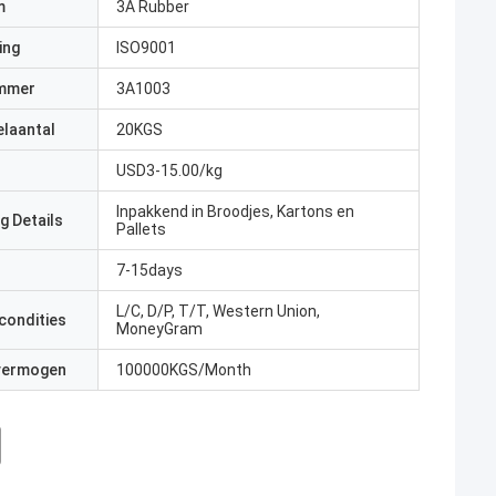
m
3A Rubber
ing
ISO9001
mmer
3A1003
elaantal
20KGS
USD3-15.00/kg
Inpakkend in Broodjes, Kartons en
g Details
Pallets
7-15days
L/C, D/P, T/T, Western Union,
condities
MoneyGram
 vermogen
100000KGS/Month