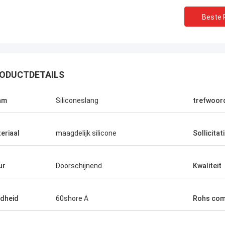
Beste P
ODUCTDETAILS
am
Siliconeslang
trefwoor
eriaal
maagdelijk silicone
Sollicitat
ur
Doorschijnend
Kwaliteit
dheid
60shore A
Rohs com