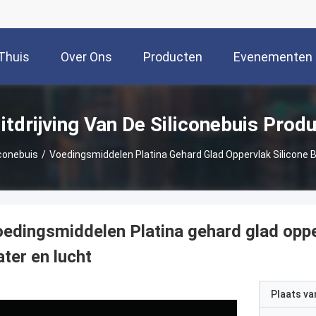
Thuis
Over Ons
Producten
Evenementen
itdrijving Van De Siliconebuis Prod
iconebuis
/
Voedingsmiddelen Platina Gehard Glad Oppervlak Silicone B
edingsmiddelen Platina gehard glad opper
ter en lucht
Plaats v