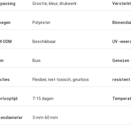
passing
Grootte, kleur, drukwerk
Versterkt
oegen
Polyester
Binnendi
M ODM
Beschikbaar
UV -weer
rm
Buis
Genezen
cties
Flexibel, niet-toxisch, geurloos
resistent
rlooptijd
7-15 dagen
Temperat
tendiameter
3 mm-60 mm