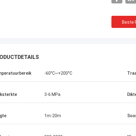
Beste P
ODUCTDETAILS
peratuurbereik
-60°C~+200°C
Tra
ksterkte
3-6 MPa
Dikt
gte
1m-20m
Soor