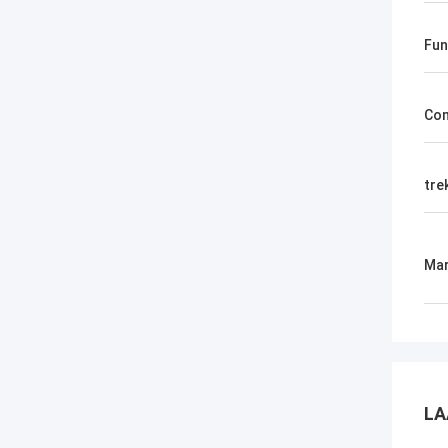
Fun
Com
tre
Mar
LA