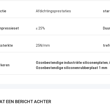
ctie
Afdichtingsprestaties
star
pressieset
≤ 25%
Duu
ksterkte
25N/mm
tre
Ozonbestendige industriële siliconenplaten
,
keren
Ozonbestendige siliconenrubberplaat 1 mm
AT EEN BERICHT ACHTER