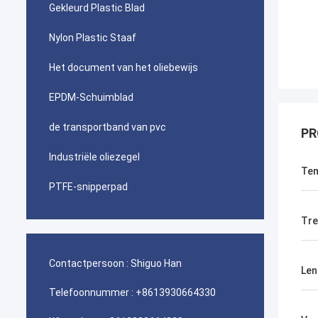
Gekleurd Plastic Blad
Nylon Plastic Staaf
Het document van het oliebewijs
EPDM-Schuimblad
de transportband van pvc
PR
Industriële oliezegel
Tem
PTFE-snipperpad
Tre
Contactpersoon :
Shiguo Han
Len
Telefoonnummer :
+8613930664330