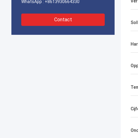
Ver
WhatsApp :
+8613930664330
Contact
Soll
Har
Opp
Tem
Cijf
Ond