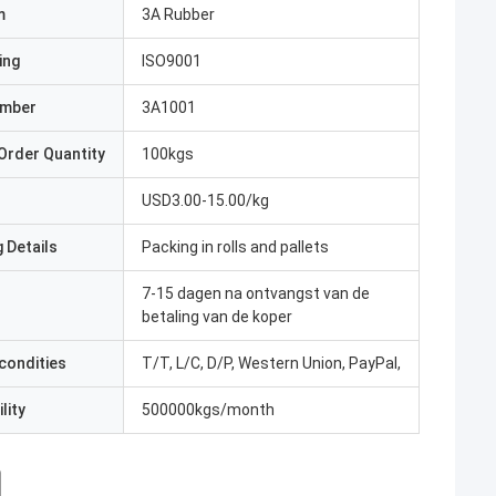
m
3A Rubber
ing
ISO9001
umber
3A1001
Order Quantity
100kgs
USD3.00-15.00/kg
 Details
Packing in rolls and pallets
7-15 dagen na ontvangst van de
betaling van de koper
condities
T/T, L/C, D/P, Western Union, PayPal,
lity
500000kgs/month