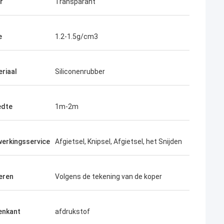
r
Transparant
e
1.2-1.5g/cm3
riaal
Siliconenrubber
edte
1m-2m
erkingsservice
Afgietsel, Knipsel, Afgietsel, het Snijden
eren
Volgens de tekening van de koper
enkant
afdrukstof