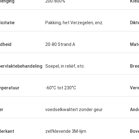
lenging
200-800%
Kleu
icitatie
Pakking, het Verzegelen, enz.
Dikt
dheid
20-80 Strand A
Mate
ervlaktebehandeling
Soepel, in reliëf, etc.
Bre
peratuur
-60°C tot 230°C
Verw
er
voedselkwaliteit zonder geur
And
erkant
zelfklevende 3M-lijm
Bov