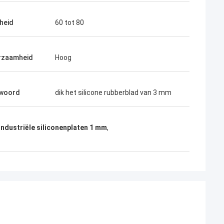
heid
60 tot 80
rzaamheid
Hoog
fwoord
dik het silicone rubberblad van 3 mm
industriële siliconenplaten 1 mm
,