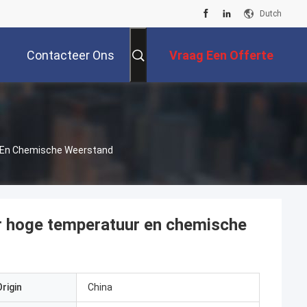
Dutch
Contacteer Ons
Vraag Een Offerte
Aan
r En Chemische Weerstand
or hoge temperatuur en chemische
rigin
China