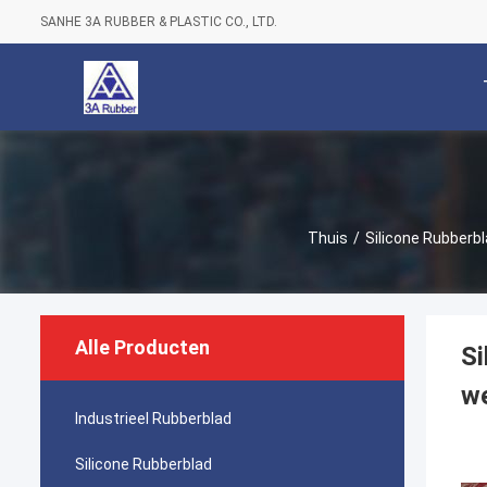
SANHE 3A RUBBER & PLASTIC CO., LTD.
Thuis
/
Silicone Rubberb
Alle Producten
Si
w
Industrieel Rubberblad
Silicone Rubberblad