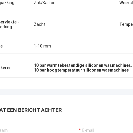
pakking
Zak/Karton
Weers
ervlakte -
Zacht
Temper
erking
te
1-10 mm
10 bar warmtebestendige siliconen wasmachines
,
keren
10 bar hoogtemperatuur siliconen wasmachines
AT EEN BERICHT ACHTER