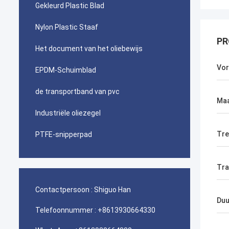
Gekleurd Plastic Blad
Nylon Plastic Staaf
PR
Het document van het oliebewijs
Vo
EPDM-Schuimblad
de transportband van pvc
Ma
Industriële oliezegel
Tre
PTFE-snipperpad
Tra
Contactpersoon :
Shiguo Han
Duu
Telefoonnummer :
+8613930664330