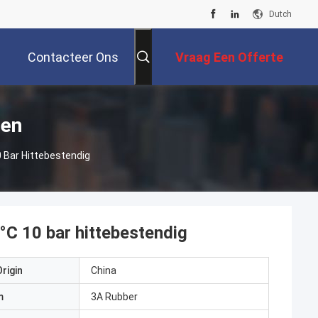
Dutch
Contacteer Ons
Vraag Een Offerte
Aan
ten
 Bar Hittebestendig
°C 10 bar hittebestendig
rigin
China
m
3A Rubber