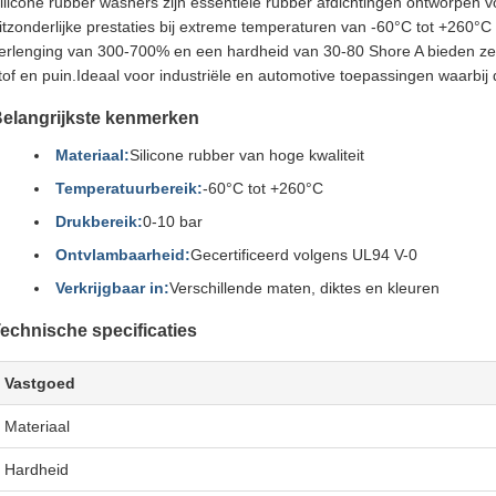
ilicone rubber washers zijn essentiële rubber afdichtingen ontworpen
itzonderlijke prestaties bij extreme temperaturen van -60°C tot +260°
erlenging van 300-700% en een hardheid van 30-80 Shore A bieden ze e
tof en puin.Ideaal voor industriële en automotive toepassingen waarbij
elangrijkste kenmerken
Materiaal:
Silicone rubber van hoge kwaliteit
Temperatuurbereik:
-60°C tot +260°C
Drukbereik:
0-10 bar
Ontvlambaarheid:
Gecertificeerd volgens UL94 V-0
Verkrijgbaar in:
Verschillende maten, diktes en kleuren
echnische specificaties
Vastgoed
Materiaal
Hardheid