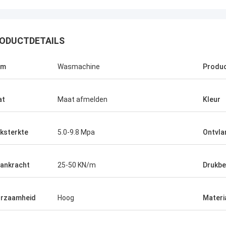
ODUCTDETAILS
rm
Wasmachine
Produ
at
Maat afmelden
Kleur
ksterkte
5.0-9.8 Mpa
Ontvla
ankracht
25-50 KN/m
Drukbe
rzaamheid
Hoog
Materi