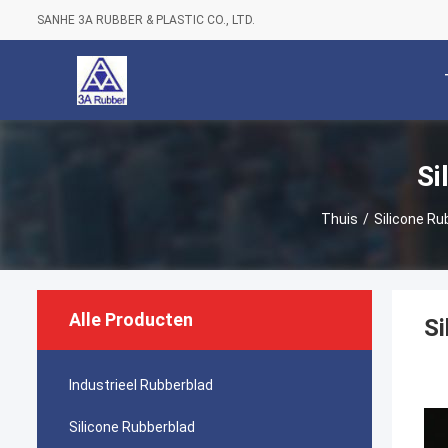
SANHE 3A RUBBER & PLASTIC CO., LTD.
Si
Thuis
/
Silicone R
Alle Producten
Si
Industrieel Rubberblad
Silicone Rubberblad