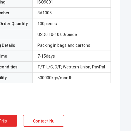
ing
ISO9001
umber
3A1005
Order Quantity
100pieces
USD0.10-10.00/piece
 Details
Packing in bags and cartons
Time
7-15days
condities
T/T, L/C, D/P, Western Union, PayPal
lity
500000kgs/month
rijs
Contact Nu