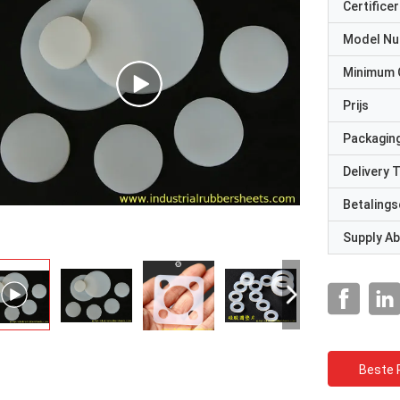
Certificer
Model N
Minimum 
Prijs
Packaging
Delivery 
Betalings
Supply Abi
Beste P