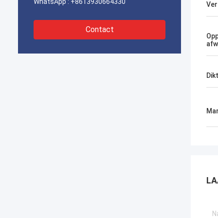
WhatsApp :
+8613930664330
Ver
Contact
Opp
afw
Dik
Mar
LA