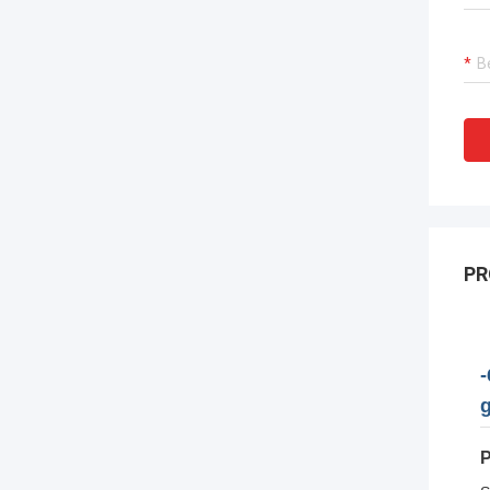
PR
-
g
P