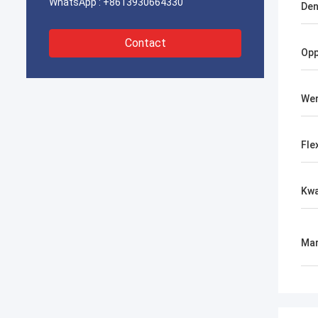
WhatsApp :
+8613930664330
Den
Contact
Opp
Wer
Flex
Kwa
Mar