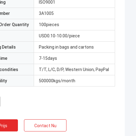
ing
ISO9001
umber
3A1005
Order Quantity
100pieces
USD0.10-10.00/piece
 Details
Packing in bags and cartons
Time
7-15days
condities
T/T, L/C, D/P, Western Union, PayPal
lity
500000kgs/month
rijs
Contact Nu