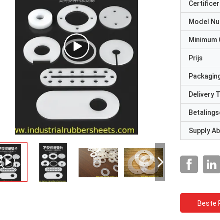
Certificer
Model N
Minimum 
Prijs
Packaging
Delivery 
Betalings
Supply Abi
Beste P