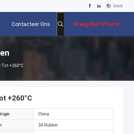
Dutch
Contacteer Ons
Vraag Een Offerte
Aan
ten
C Tot +260°C
tot +260°C
rigin
China
m
3A Rubber