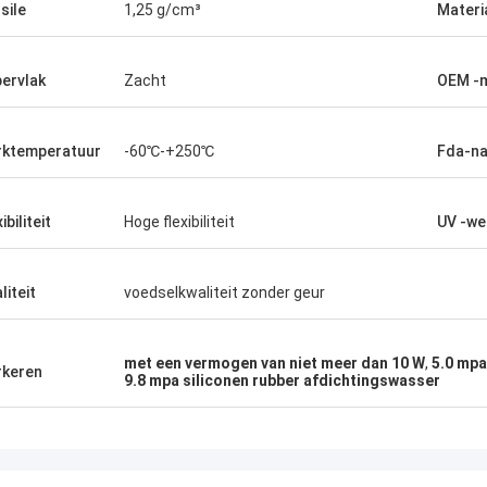
sile
1,25 g/cm³
Materi
ervlak
Zacht
OEM -
ktemperatuur
-60℃-+250℃
Fda-na
ibiliteit
Hoge flexibiliteit
UV -we
liteit
voedselkwaliteit zonder geur
met een vermogen van niet meer dan 10 W
,
5.0 mpa
keren
9.8 mpa siliconen rubber afdichtingswasser