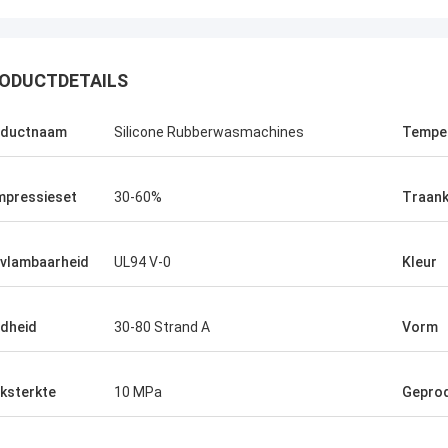
ODUCTDETAILS
oductnaam
Silicone Rubberwasmachines
Temper
pressieset
30-60%
Traank
vlambaarheid
UL94 V-0
Kleur
dheid
30-80 Strand A
Vorm
ksterkte
10 MPa
Gepro