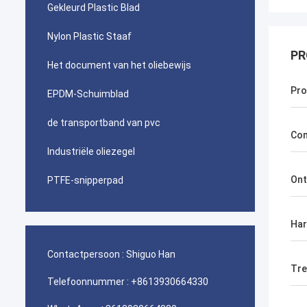
Gekleurd Plastic Blad
Nylon Plastic Staaf
PR
Het document van het oliebewijs
Pr
EPDM-Schuimblad
de transportband van pvc
Com
Industriële oliezegel
Ont
PTFE-snipperpad
Har
Contactpersoon :
Shiguo Han
Tre
Telefoonnummer :
+8613930664330