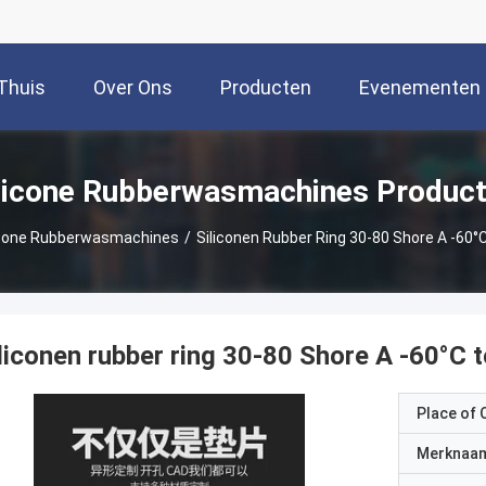
Thuis
Over Ons
Producten
Evenementen
licone Rubberwasmachines Produc
icone Rubberwasmachines
/
Siliconen Rubber Ring 30-80 Shore A -60°
liconen rubber ring 30-80 Shore A -60°C 
Place of O
Merknaa