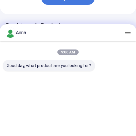
Geadviseerde Producten
Anna
9:06 AM
Good day, what product are you looking for?
Voedselveilige PTFE-
Voedselveilige PTFE-
Witte Kleur
afdichtingstape met
expansietape met
Voedselkwalite
corrosiebestendigheid
corrosiebestendigheid
PTFE Pakking
en hoge
en hoge
met Enkele
temperatuurbestendigheid
temperatuurbestendigheid
Zelfklevende Z
Beste prijs
Beste prijs
Beste pri
voor industriële
voor industriële
voor Industriël
afdichting
afdichting
Afdichting
Thuis
Ongeveer
Contacteer
Desktop
ons
ons
Site