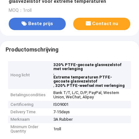
glasvezelstof voor extreme temperaturen
MOQ：1roll
Beste prijs
Contact nu
Productomschrijving
320% PTFE-gecoate glasvezelstof
met verlenging
,
Hoog licht
Extreme temperaturen PTFE-
gecoate glasvezelstof
,
320% PTFE-weefsel met verlenging
Bank T/T, L/C, D/P, PayPal, Western
Betalingscondities
Union, WeChat, Alipay
Certificering
ISO9001
Delivery Time
7-15days
Merknaam
3A Rubber
Minimum Order
1roll
Quantity