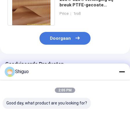
breuk PTFE-gecoate
glasvezelstof voor extreme
Price： 1roll
temperaturen
Doorgaan
Geadviseerde Producten
Shiguo
2:05 PM
Good day, what product are you looking for?
Vermaarde PTFE-
Premium kwaliteit
PTFE-gecoate
plaat met glad
maagdelijke PTFE
glasvezelstof 
oppervlak en
staaf met
een dikte van 0