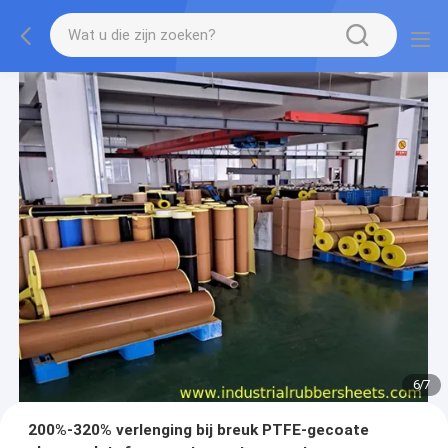
7
/
7
200%-320% verlenging bij breuk PTFE-gecoate