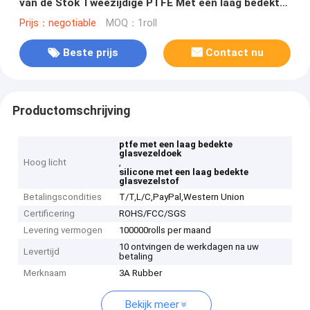
van de Stok Tweezijdige PTFE Met een laag bedekte
Glasvezel
Prijs：negotiable
MOQ：1roll
Beste prijs
Contact nu
Productomschrijving
ptfe met een laag bedekte
glasvezeldoek
Hoog licht
,
silicone met een laag bedekte
glasvezelstof
Betalingscondities
T/T,L/C,PayPal,Western Union
Certificering
ROHS/FCC/SGS
Levering vermogen
100000rolls per maand
10 ontvingen de werkdagen na uw
Levertijd
betaling
Merknaam
3A Rubber
Bekijk meer