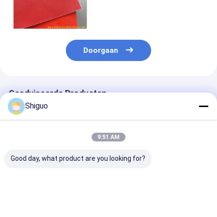
Stok Tweezijdige PTFE Met
een laag bedekte Glasvezel
Doorgaan
Geadviseerde Producten
Shiguo
9:51 AM
Good day, what product are you looking for?
Vermaarde PTFE-
Premium kwaliteit
PTFE-gecoate
plaat met glad
maagdelijke PTFE
glasvezelstof 
oppervlak en
staaf met
een dikte van 0
temperatuurbestandheid
corrosiebestendigheid
0,35 mm voor