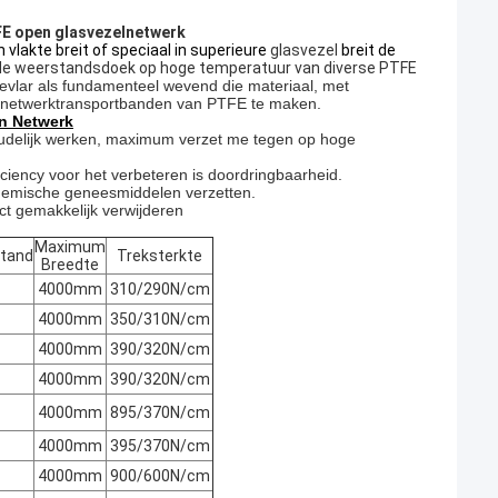
FE open glasvezelnetwerk
vlakte breit of speciaal in superieure
glasvezel
breit de
E de weerstandsdoek op hoge temperatuur van diverse PTFE
 Kevlar als fundamenteel wevend die materiaal, met
t netwerktransportbanden van PTFE te maken.
n Netwerk
udelijk werken, maximum verzet me tegen op hoge
iciency voor het verbeteren is doordringbaarheid.
chemische geneesmiddelen verzetten.
uct gemakkelijk verwijderen
Maximum
tand
Treksterkte
Breedte
4000mm
310/290N/cm
4000mm
350/310N/cm
4000mm
390/320N/cm
4000mm
390/320N/cm
4000mm
895/370N/cm
4000mm
395/370N/cm
4000mm
900/600N/cm