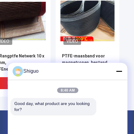
IDEO
VIDEO
Rangptfe Netwerk 10 x
PTFE-maasband voor
mm,
magnetronen, bestand
FEnetwerkTransportband
tegen temperaturen tot
Shiguo
 het
260°C
tebestendigheidsvoedsel
Beste Prijs
Beste Prijs
8:40 AM
Good day, what product are you looking 
for?
Producten