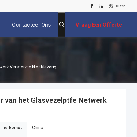
Dutch
Contacteer Ons
Vraag Een Offerte
Aan
rk Versterkte Niet Kleverig
 van het Glasvezelptfe Netwerk
an herkomst
China