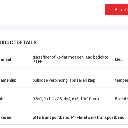
Beste P
ODUCTDETAILS
glassfiber of kevlar met een laag bedekte
eriaal
kleur
PTFE
amenlijk
bullnose verbinding, spiraal en klep
temper
sh
0.5x1, 1x1, 2x2.5, 4x4, 6x6, 10x10mm
Breed
keren
ptfe transportband
,
PTFEnetwerktransportband