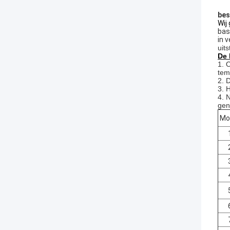
bes
Wij
bas
in 
uit
De 
1. 
tem
2. 
3. 
4. 
gen
Mo