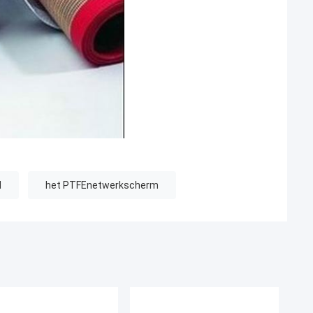
d
het PTFEnetwerkscherm