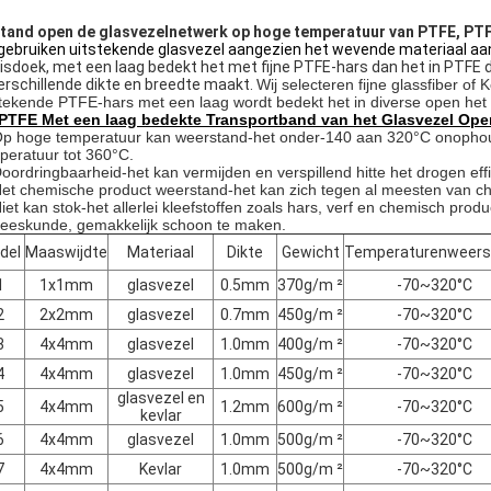
tand open de glasvezelnetwerk op hoge temperatuur van PTFE, PT
 gebruiken uitstekende glasvezel aangezien het wevende materiaal aan 
isdoek, met een laag bedekt het met fijne PTFE-hars dan het in PTF
verschillende dikte en breedte maakt.
Wij selecteren fijne glassfiber of
stekende PTFE-hars met een laag wordt bedekt het in diverse open he
PTFE Met een laag bedekte Transportband van het Glasvezel Ope
Op hoge temperatuur kan weerstand-het onder-140 aan 320°C onopho
peratuur tot 360°C.
Doordringbaarheid-het kan vermijden en verspillend hitte het drogen eff
Het chemische product weerstand-het kan zich tegen al meesten van 
Niet kan stok-het allerlei kleefstoffen zoals hars, verf en chemisch prod
eeskunde, gemakkelijk schoon te maken.
del
Maaswijdte
Materiaal
Dikte
Gewicht
Temperaturenweers
1
1x1mm
glasvezel
0.5mm
370g/m ²
-70~320°C
2
2x2mm
glasvezel
0.7mm
450g/m ²
-70~320°C
3
4x4mm
glasvezel
1.0mm
400g/m ²
-70~320°C
4
4x4mm
glasvezel
1.0mm
450g/m ²
-70~320°C
glasvezel en
5
4x4mm
1.2mm
600g/m ²
-70~320°C
kevlar
6
4x4mm
glasvezel
1.0mm
500g/m ²
-70~320°C
7
4x4mm
Kevlar
1.0mm
500g/m ²
-70~320°C