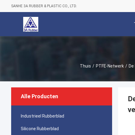
SANHE 3A RUBBER & PLASTIC CO., LTD.
Thuis
/
PTFE-Netwerk
/
De 
Alle Producten
De
ve
Industrieel Rubberblad
Silicone Rubberblad