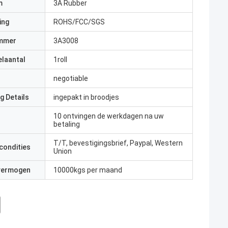
m
3A Rubber
ing
ROHS/FCC/SGS
mmer
3A3008
elaantal
1roll
negotiable
g Details
ingepakt in broodjes
10 ontvingen de werkdagen na uw
betaling
T/T, bevestigingsbrief, Paypal, Western
condities
Union
 vermogen
10000kgs per maand