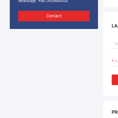
WhatsApp :
+8613930664330
Contact
LA
PR