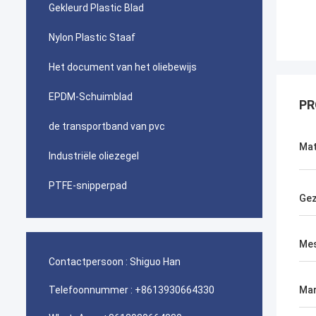
Gekleurd Plastic Blad
Nylon Plastic Staaf
Het document van het oliebewijs
EPDM-Schuimblad
PR
de transportband van pvc
Mat
Industriële oliezegel
PTFE-snipperpad
Gez
Me
Contactpersoon :
Shiguo Han
Telefoonnummer :
+8613930664330
Mar