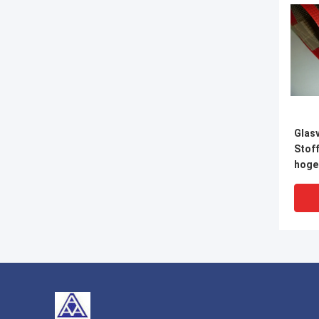
Glas
Stof
hoge
PTFE