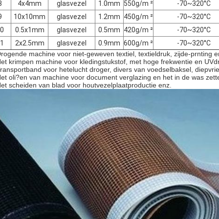
8
4x4mm
glasvezel
1.0mm
550g/m ²
-70~320°C
9
10x10mm
glasvezel
1.2mm
450g/m ²
-70~320°C
0
0.5x1mm
glasvezel
0.5mm
420g/m ²
-70~320°C
1
2x2.5mm
glasvezel
0.9mm
600g/m ²
-70~320°C
Drogende machine voor niet-geweven textiel, textieldruk, zijde-prnting 
Het krimpen machine voor kledingstukstof, met hoge frekwentie en UVd
Transportband voor hetelucht droger, divers van voedselbaksel, diepvr
Het oli?en van machine voor document verglazing en het in de was zetten
Het scheiden van blad voor houtvezelplaatproductie enz.