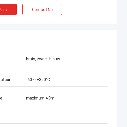
rijs
Contact Nu
bruin, zwart, blauw
atuur
-60 ~ +320°C
te
maximum 4.0m