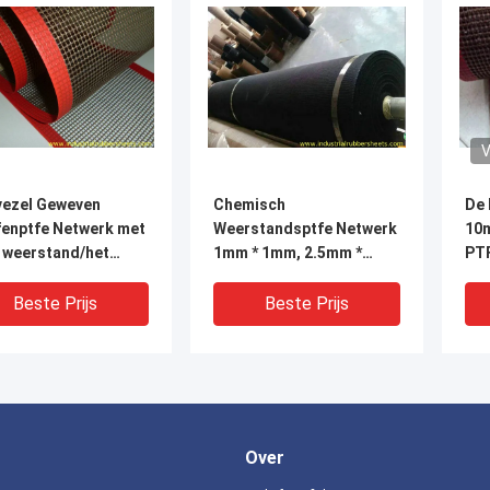
V
vezel Geweven
Chemisch
De 
fenptfe Netwerk met
Weerstandsptfe Netwerk
10
 weerstand/het
1mm * 1mm, 2.5mm *
PT
netwerkscherm
2mm, 4mm * 4mm
van
Gatengrootte
Hit
Beste Prijs
Beste Prijs
Over