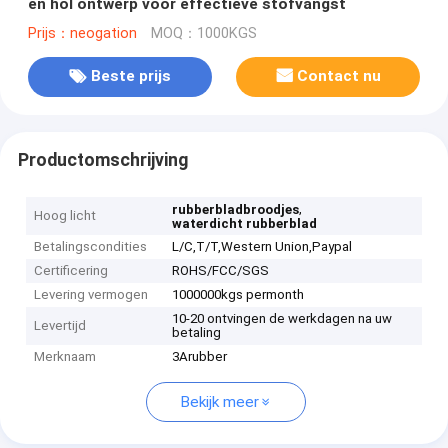
en hol ontwerp voor effectieve stofvangst
Prijs：neogation
MOQ：1000KGS
Beste prijs
Contact nu
Productomschrijving
,
rubberbladbroodjes
Hoog licht
waterdicht rubberblad
Betalingscondities
L/C,T/T,Western Union,Paypal
Certificering
ROHS/FCC/SGS
Levering vermogen
1000000kgs permonth
10-20 ontvingen de werkdagen na uw
Levertijd
betaling
Merknaam
3Arubber
Bekijk meer