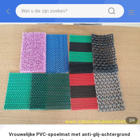
3
/
4
Vrouwelijke PVC-spoelmat met anti-glij-achtergrond