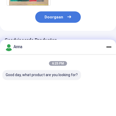
Doorgaan
Geadviseerde Producten
Anna
6:25 PM
Good day, what product are you looking for?
1.0mm dik Hypalon
Premium Grade Rood
Hypalon-
rubberen plaat,
Kleur Glatte
stofrubberplaa
chemisch bestendig
Impressie Stof
6.0 mm Dikte v
en UV-bestendig voor
Industrieel Rubber
opblaasbare b
industrieel gebruik
Plaat Natuurlijk Gum
met
Beste prijs
Beste prijs
Beste pri
Gum Plaat
corrosiebeste