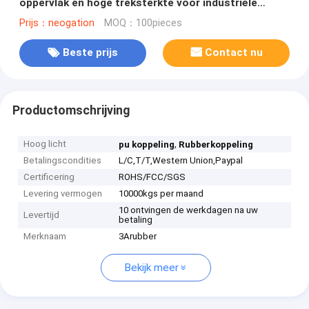
oppervlak en hoge treksterkte voor industriële
toepassingen
Prijs：neogation
MOQ：100pieces
Beste prijs
Contact nu
Productomschrijving
Hoog licht
,
pu koppeling
Rubberkoppeling
Betalingscondities
L/C,T/T,Western Union,Paypal
Certificering
ROHS/FCC/SGS
Levering vermogen
10000kgs per maand
10 ontvingen de werkdagen na uw
Levertijd
betaling
Merknaam
3Arubber
Bekijk meer