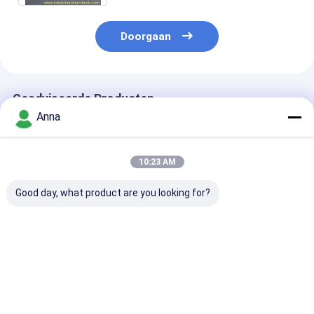
Doorgaan
Geadviseerde Producten
Anna
10:23 AM
Good day, what product are you looking for?
HTLA Flexible High
Standaardgrootte T-
Hoge slijtvast
Wear Resistant
type polyurethaan
type polyuret
Polyurethane
koppeling met 12-
koppeling voor
Coupling Jaw Spider
50Mpa treksterkte
industriële me
Coupling met
en 80-98 Shore A
schacht met
Beste prijs
Beste prijs
Beste pri
werktemperatuur
hardheid
standaard gro
van 120°C
opties