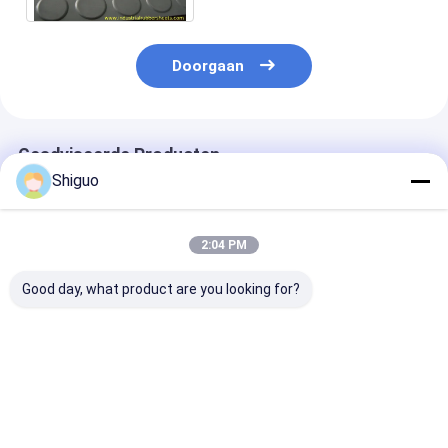
Doorgaan
Geadviseerde Producten
Shiguo
2:04 PM
Good day, what product are you looking for?
1.0mm dik Hypalon
Premium Grade Rood
Hypalon-
rubberen plaat,
Kleur Glatte
stofrubberplaa
chemisch bestendig
Impressie Stof
6.0 mm Dikte v
en UV-bestendig voor
Industrieel Rubber
opblaasbare b
industrieel gebruik
Plaat Natuurlijk Gum
met
Beste prijs
Beste prijs
Beste pri
Gum Plaat
corrosiebeste