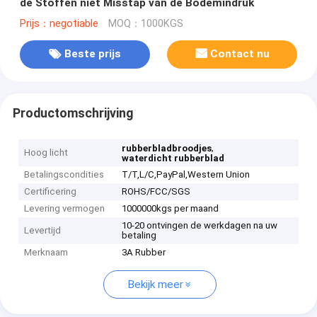
de Stoffen niet Misstap van de Bodemindruk
Prijs：negotiable
MOQ：1000KGS
Beste prijs
Contact nu
Productomschrijving
,
rubberbladbroodjes
Hoog licht
waterdicht rubberblad
Betalingscondities
T/T,L/C,PayPal,Western Union
Certificering
ROHS/FCC/SGS
Levering vermogen
1000000kgs per maand
10-20 ontvingen de werkdagen na uw
Levertijd
betaling
Merknaam
3A Rubber
Bekijk meer